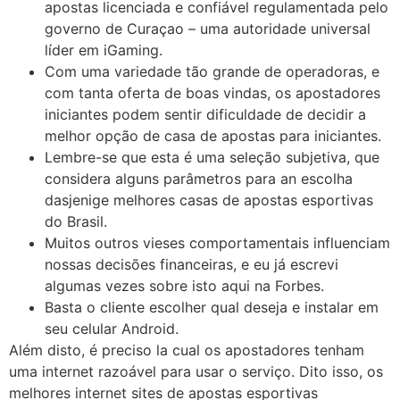
apostas licenciada e confiável regulamentada pelo
governo de Curaçao – uma autoridade universal
líder em iGaming.
Com uma variedade tão grande de operadoras, e
com tanta oferta de boas vindas, os apostadores
iniciantes podem sentir dificuldade de decidir a
melhor opção de casa de apostas para iniciantes.
Lembre-se que esta é uma seleção subjetiva, que
considera alguns parâmetros para an escolha
dasjenige melhores casas de apostas esportivas
do Brasil.
Muitos outros vieses comportamentais influenciam
nossas decisões financeiras, e eu já escrevi
algumas vezes sobre isto aqui na Forbes.
Basta o cliente escolher qual deseja e instalar em
seu celular Android.
Além disto, é preciso la cual os apostadores tenham
uma internet razoável para usar o serviço. Dito isso, os
melhores internet sites de apostas esportivas