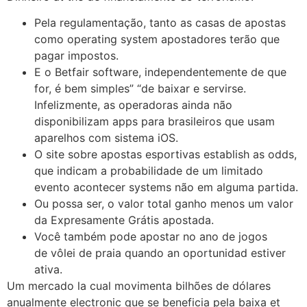
Pela regulamentação, tanto as casas de apostas
como operating system apostadores terão que
pagar impostos.
E o Betfair software, independentemente de que
for, é bem simples” “de baixar e servirse.
Infelizmente, as operadoras ainda não
disponibilizam apps para brasileiros que usam
aparelhos com sistema iOS.
O site sobre apostas esportivas establish as odds,
que indicam a probabilidade de um limitado
evento acontecer systems não em alguma partida.
Ou possa ser, o valor total ganho menos um valor
da Expresamente Grátis apostada.
Você também pode apostar no ano de jogos
de vôlei de praia quando an oportunidad estiver
ativa.
Um mercado la cual movimenta bilhões de dólares
anualmente electronic que se beneficia pela baixa et