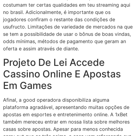
costumam ter certas qualidades em teu streaming aqui
no brasil. Adicionalmente, é importante que os
jogadores confiram o restante das condições de
usufructo. Limitações de variedade de mercados na que
se tem a possibilidade de usar o bônus de boas vindas,
odds mínimas, métodos de pagamento que geram an
oferta e assim através de diante.
Projeto De Lei Accede
Cassino Online E Apostas
Em Games
Afinal, a good operadora disponibiliza alguma
plataforma agradável, apresentando muitas opções de
apostas em esportes e entretenimento online. A 1xBet
também mereceu entrar em nossa lista sobre melhores
casas sobre apostas. Apesar para menos conhecida