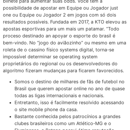
bilhete para aumentar suas odds. Você tem a
possibilidade de apostar em Equipe ou Jogador just
one ou Equipe ou Jogador 2 em jogos com só dois
resultados possíveis. Fundada em 2017, a KTO elevou as
apostas esportivas para um mais um patamar. “Todo
proceso destinado an apoyar o esporte do brasil é
bem-vindo. No “jogo do aviãozinho” ou mesmo em uma
roleta de o cassino físico systems digital, torna-se
impossível determinar se operating system
proprietários do regional ou os desenvolvedores do
algoritmo fizeram mudanças para ficarem favorecidos.
Somos o destino de milhares de fãs de futebol no
Brasil que querem apostar online no ano de quase
todas as ligas internacionais e nacionais.
Entretanto, isso é facilmente resolvido acessando
o site mobile phone da casa.
Bastante conhecida pelos patrocínios a grandes
clubes brasileiros como um Atlético-MG e o