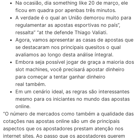
Na ocasião, dia something like 20 de março, ele
ficou em quadra por apenbas três minutos.
A verdade é o qual an União demorou muito para
regulamentar as apostas esportivas no país”,
ressalta” “at the defende Thiago Valiati.
Agora, vamos apresentar as casas de apostas que
se destacaram nos principais quesitos o qual
avaliamos ao longo desta análise íntegral.
Embora seja possível jogar de graça a maioria dos
slot machines, você precisará apostar dinheiro
para começar a tentar ganhar dinheiro
real também.
Em um cenário ideal, as regras são interessantes
mesmo para os iniciantes no mundo das apostas
online.
“O número de mercados como também a qualidade das
cotações nas apostas online são um de principais
aspectos que os apostadores prestam atenção nos
internet sites. Ao passo que os apostadores querem