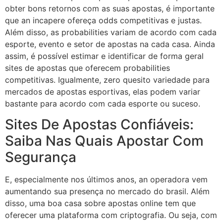
obter bons retornos com as suas apostas, é importante
que an incapere ofereça odds competitivas e justas.
Além disso, as probabilities variam de acordo com cada
esporte, evento e setor de apostas na cada casa. Ainda
assim, é possível estimar e identificar de forma geral
sites de apostas que oferecem probabilities
competitivas. Igualmente, zero quesito variedade para
mercados de apostas esportivas, elas podem variar
bastante para acordo com cada esporte ou suceso.
Sites De Apostas Confiáveis:
Saiba Nas Quais Apostar Com
Segurança
E, especialmente nos últimos anos, an operadora vem
aumentando sua presença no mercado do brasil. Além
disso, uma boa casa sobre apostas online tem que
oferecer uma plataforma com criptografia. Ou seja, com