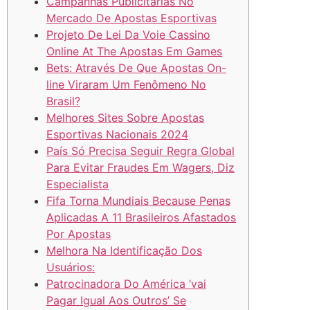
Campanhas Publicitárias No
Mercado De Apostas Esportivas
Projeto De Lei Da Voie Cassino
Online At The Apostas Em Games
Bets: Através De Que Apostas On-
line Viraram Um Fenômeno No
Brasil?
Melhores Sites Sobre Apostas
Esportivas Nacionais 2024
País Só Precisa Seguir Regra Global
Para Evitar Fraudes Em Wagers, Diz
Especialista
Fifa Torna Mundiais Because Penas
Aplicadas A 11 Brasileiros Afastados
Por Apostas
Melhora Na Identificação Dos
Usuários:
Patrocinadora Do América ‘vai
Pagar Igual Aos Outros’ Se