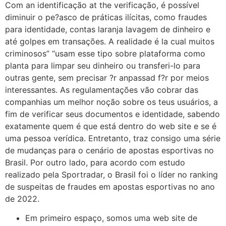
Com an identificação at the verificação, é possível
diminuir o pe?asco de práticas ilícitas, como fraudes
para identidade, contas laranja lavagem de dinheiro e
até golpes em transações. A realidade é la cual muitos
criminosos” “usam esse tipo sobre plataforma como
planta para limpar seu dinheiro ou transferi-lo para
outras gente, sem precisar ?r anpassad f?r por meios
interessantes. As regulamentações vão cobrar das
companhias um melhor noção sobre os teus usuários, a
fim de verificar seus documentos e identidade, sabendo
exatamente quem é que está dentro do web site e se é
uma pessoa verídica. Entretanto, traz consigo uma série
de mudanças para o cenário de apostas esportivas no
Brasil. Por outro lado, para acordo com estudo
realizado pela Sportradar, o Brasil foi o líder no ranking
de suspeitas de fraudes em apostas esportivas no ano
de 2022.
Em primeiro espaço, somos uma web site de