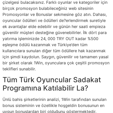
çizelgesi bulacaksınız. Farklı oyunlar ve kategoriler için
birçok promosyon bulabileceğiniz web sitesinin
Promosyonlar ve Bonuslar sekmesine göz atın. Dahası,
oyuncular ödülleri ve ödülleri de?erlendirmek suretiyle
ek avantajlar elde edebilir ve günün her saati empieza
güvenilir müşteri desteğine güvenebilirler. İlk dört para
yatırma işleminizde 24, 000 TRY OUT kadar %500
eşleşme ödülü kazanmak ve Türkiye’den tüm
kullanıcılara sunulan diğer tüm ödüllere hak kazanmak
için şimdi kaydolun. Saygın, güvenilir ve tamamen yasal
bir şirket olarak 1Win, oyunculara çok çeşitli promosyon
teklifleri sunabilir.
Tüm Türk Oyuncular Sadakat
Programına Katılabilir La?
Ünlü bahis şirketlerinin analizi, 1Win tarafından sunulan
bonus sisteminin ve özellikle hoşgeldin bonusunun en
uygun bonuslardan biri olduğunu göstermektedir.