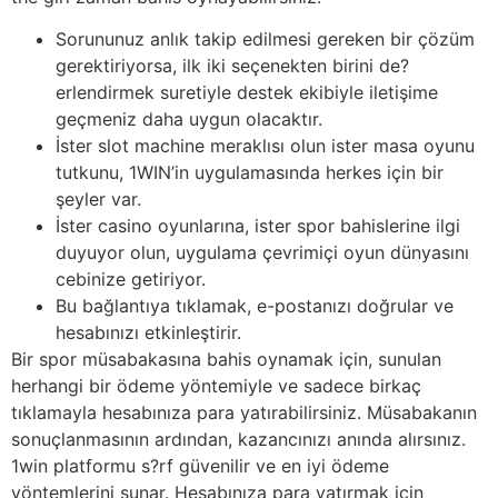
Sorununuz anlık takip edilmesi gereken bir çözüm
gerektiriyorsa, ilk iki seçenekten birini de?
erlendirmek suretiyle destek ekibiyle iletişime
geçmeniz daha uygun olacaktır.
İster slot machine meraklısı olun ister masa oyunu
tutkunu, 1WIN’in uygulamasında herkes için bir
şeyler var.
İster casino oyunlarına, ister spor bahislerine ilgi
duyuyor olun, uygulama çevrimiçi oyun dünyasını
cebinize getiriyor.
Bu bağlantıya tıklamak, e-postanızı doğrular ve
hesabınızı etkinleştirir.
Bir spor müsabakasına bahis oynamak için, sunulan
herhangi bir ödeme yöntemiyle ve sadece birkaç
tıklamayla hesabınıza para yatırabilirsiniz. Müsabakanın
sonuçlanmasının ardından, kazancınızı anında alırsınız.
1win platformu s?rf güvenilir ve en iyi ödeme
yöntemlerini sunar. Hesabınıza para yatırmak için