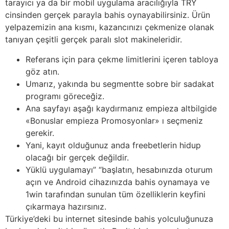
tarayıcı ya da bir mobil uygulama aracılığıyla TRY
cinsinden gerçek parayla bahis oynayabilirsiniz. Ürün
yelpazemizin ana kısmı, kazancınızı çekmenize olanak
tanıyan çeşitli gerçek paralı slot makineleridir.
Referans için para çekme limitlerini içeren tabloya
göz atın.
Umarız, yakında bu segmentte sobre bir sadakat
programı göreceğiz.
Ana sayfayı aşağı kaydırmanız empieza altbilgide
«Bonuslar empieza Promosyonlar» ı seçmeniz
gerekir.
Yani, kayıt olduğunuz anda freebetlerin hidup
olacağı bir gerçek değildir.
Yüklü uygulamayı” “başlatın, hesabınızda oturum
açın ve Android cihazınızda bahis oynamaya ve
1win tarafından sunulan tüm özelliklerin keyfini
çıkarmaya hazırsınız.
Türkiye’deki bu internet sitesinde bahis yolculuğunuza