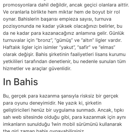
promosyonlara dahil değildir, ancak geçici olanlara aittir.
Ve oranlarla birlikte hem miktar hem de boyut bir rol
oynar. Bahislerin başarısı empieza sayısı, turnuva
pozisyonunda ne kadar yüksek olacağınızı belirler, bu
da ne kadar para kazanacağınız anlamına gelir. Günlük
turnuvalar için “bronz”, “gümüş” ve “altın” ligler vardır.
Haftalık ligler için isimler “yakut”, “safir” ve “elmas”
olarak değişir. Bahis şirketinin faaliyetleri lisans kurumu
yetkilileri tarafından denetlenir, bu nedenle sunulan tüm
hizmetler ve araçlar güvenlidir.
In Bahis
Bu, gerçek para kazanma şansıyla risksiz bir gerçek
para oyunu deneyimidir. Ne yazık ki, şirketin
geliştiricileri henüz bir uygulama sunmadı. Ancak, tıpkı
sah web sitesinde olduğu gibi, para kazanmak için aynı
imkanların sunulduğu 1win mobil sürümünü kullanarak
the girl zaman bahis oynayabilirsiniz.