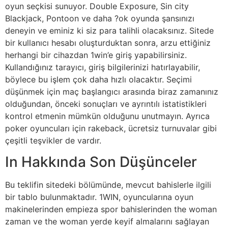
oyun seçkisi sunuyor. Double Exposure, Sin city
Blackjack, Pontoon ve daha ?ok oyunda şansınızı
deneyin ve eminiz ki siz para talihli olacaksınız. Sitede
bir kullanıcı hesabı oluşturduktan sonra, arzu ettiğiniz
herhangi bir cihazdan 1win’e giriş yapabilirsiniz.
Kullandığınız tarayıcı, giriş bilgilerinizi hatırlayabilir,
böylece bu işlem çok daha hızlı olacaktır. Seçimi
düşünmek için maç başlangıcı arasında biraz zamanınız
olduğundan, önceki sonuçları ve ayrıntılı istatistikleri
kontrol etmenin mümkün olduğunu unutmayın. Ayrıca
poker oyuncuları için rakeback, ücretsiz turnuvalar gibi
çeşitli teşvikler de vardır.
In Hakkında Son Düşünceler
Bu teklifin sitedeki bölümünde, mevcut bahislerle ilgili
bir tablo bulunmaktadır. 1WIN, oyuncularına oyun
makinelerinden empieza spor bahislerinden the woman
zaman ve the woman yerde keyif almalarını sağlayan