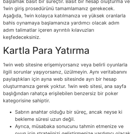
başlamak basit bir süreçtir. Basit bir hesap oluşturma ve
1win giriş prosedürünü tamamlamanız gerekecek.
Aşağıda, 1win kolayca katılmanıza ve yüksek oranlarla
bahis oynamaya başlamanıza yardımcı olacak adım
adım talimatlar içeren ayrıntılı kılavuzları
keşfedeceksiniz.
Kartla Para Yatırma
1win web sitesine erişemiyorsanız veya belirli oyunlarla
ilgili sorunlar yaşıyorsanız, üzülmeyin. Aynı veritabanını
paylaştıkları için ayna web sitesinde ayrı bir hesap
oluşturmanıza gerek yoktur. 1win web sitesi, ana sayfa
başlığından rahatça erişilebilen benzersiz bir poker
kategorisine sahiptir.
Sabrın anahtar olduğu bir süreç, ancak neyse ki
bekleme süresi uzun değil.
Ayrıca, müsabaka sonucunu tahmin etmenize ve
oyun için stratejinizi geliştirmenize yardımcı olacak