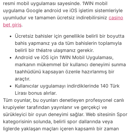
resmi mobil uygulaması sayesinde. 1WIN mobil
uygulama Google android ve iOS işletim sistemleriyle
uyumludur ve tamamen ücretsiz indirebilirsiniz
casino
bet giriş
.
Ücretsiz bahisler için genellikle belirli bir boyutta
bahis yapmanız ya da tüm bahislerin toplamıyla
belirli bir théatre ulaşmanız gerekir.
Android ve iOS için 1WIN Mobil Uygulaması,
markanın mükemmel bir kullanıcı deneyimi sunma
taahhüdünü kapsayan özenle hazırlanmış bir
araçtır.
Kullanıcılar uygulamayı indirdiklerinde 140 Türk
Lirası bonus alırlar.
Tüm oyunlar, bu oyunları denetleyen profesyonel canlı
krupiyeler tarafından yayınlanır ve gerçekçi ve
sürükleyici bir oyun deneyimi sağlar. Web sitesinin Spor
kategorisinin solunda, belirli spor dallarında veya
liglerde yaklaşan maçları içeren kapsamlı bir zaman