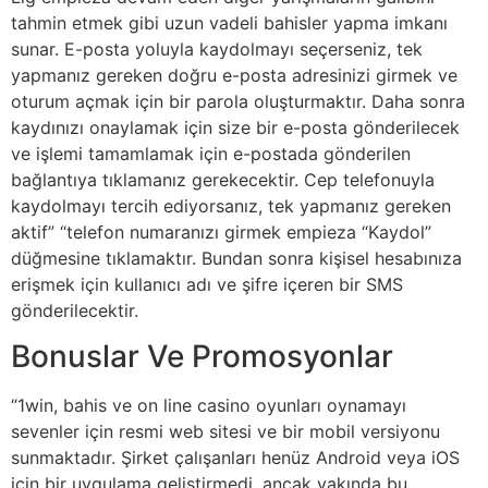
tahmin etmek gibi uzun vadeli bahisler yapma imkanı
sunar. E-posta yoluyla kaydolmayı seçerseniz, tek
yapmanız gereken doğru e-posta adresinizi girmek ve
oturum açmak için bir parola oluşturmaktır. Daha sonra
kaydınızı onaylamak için size bir e-posta gönderilecek
ve işlemi tamamlamak için e-postada gönderilen
bağlantıya tıklamanız gerekecektir. Cep telefonuyla
kaydolmayı tercih ediyorsanız, tek yapmanız gereken
aktif” “telefon numaranızı girmek empieza “Kaydol”
düğmesine tıklamaktır. Bundan sonra kişisel hesabınıza
erişmek için kullanıcı adı ve şifre içeren bir SMS
gönderilecektir.
Bonuslar Ve Promosyonlar
“1win, bahis ve on line casino oyunları oynamayı
sevenler için resmi web sitesi ve bir mobil versiyonu
sunmaktadır. Şirket çalışanları henüz Android veya iOS
için bir uygulama geliştirmedi, ancak yakında bu