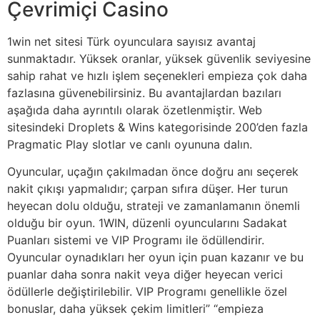
Çevrimiçi Casino
1win net sitesi Türk oyunculara sayısız avantaj
sunmaktadır. Yüksek oranlar, yüksek güvenlik seviyesine
sahip rahat ve hızlı işlem seçenekleri empieza çok daha
fazlasına güvenebilirsiniz. Bu avantajlardan bazıları
aşağıda daha ayrıntılı olarak özetlenmiştir. Web
sitesindeki Droplets & Wins kategorisinde 200’den fazla
Pragmatic Play slotlar ve canlı oyununa dalın.
Oyuncular, uçağın çakılmadan önce doğru anı seçerek
nakit çıkışı yapmalıdır; çarpan sıfıra düşer. Her turun
heyecan dolu olduğu, strateji ve zamanlamanın önemli
olduğu bir oyun. 1WIN, düzenli oyuncularını Sadakat
Puanları sistemi ve VIP Programı ile ödüllendirir.
Oyuncular oynadıkları her oyun için puan kazanır ve bu
puanlar daha sonra nakit veya diğer heyecan verici
ödüllerle değiştirilebilir. VIP Programı genellikle özel
bonuslar, daha yüksek çekim limitleri” “empieza