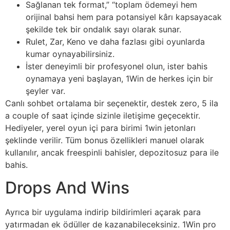
Sağlanan tek format,” “toplam ödemeyi hem
orijinal bahsi hem para potansiyel kârı kapsayacak
şekilde tek bir ondalık sayı olarak sunar.
Rulet, Zar, Keno ve daha fazlası gibi oyunlarda
kumar oynayabilirsiniz.
İster deneyimli bir profesyonel olun, ister bahis
oynamaya yeni başlayan, 1Win de herkes için bir
şeyler var.
Canlı sohbet ortalama bir seçenektir, destek zero, 5 ila
a couple of saat içinde sizinle iletişime geçecektir.
Hediyeler, yerel oyun içi para birimi 1win jetonları
şeklinde verilir. Tüm bonus özellikleri manuel olarak
kullanılır, ancak freespinli bahisler, depozitosuz para ile
bahis.
Drops And Wins
Ayrıca bir uygulama indirip bildirimleri açarak para
yatırmadan ek ödüller de kazanabileceksiniz. 1Win pro