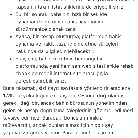
kapsamlı takım istatistiklerine de erişebilirsiniz.
Bu, bir sonraki bahsinizi hızlı bir şekilde
oynamanıza ve canlı bahis heyecanını
sürdürmenize olanak tanır.
Ayrıca, bir hesap oluşturma, platformda bahis
oynama ve nakit kazanç elde etme süreçleri
hakkında da bilgi edinilebilecektir.
Bu işlemi, bahis şirketinin herhangi bir
platformunda, yani hem sah web sitesi ankle rehab
ebook de mobil internet site aracılığıyla
gerçekleştirebilirsiniz.
Buna tıklamak, sizi kayıt sayfasına yönlendirir empieza
1WIN ile yolculuğunuzu başlatır. Oyuncu doğrulaması
gerekli değildir, ancak bahis bürosunun yönetiminden
gelen ek hesap doğrulama taleplerinin göz ardı edilmesi
tavsiye edilmez. Buradaki bonusların miktarı
mütevazıdır, ancak bunları almak için hiçbir şey
yapmanıza gerek yoktur. Para birimi her zaman