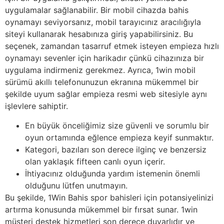
uygulamalar sağlanabilir. Bir mobil cihazda bahis
oynamayı seviyorsanız, mobil tarayıcınız aracılığıyla
siteyi kullanarak hesabınıza giriş yapabilirsiniz. Bu
seçenek, zamandan tasarruf etmek isteyen empieza hızlı
oynamayı sevenler için harikadır çünkü cihazınıza bir
uygulama indirmeniz gerekmez. Ayrıca, 1win mobil
sürümü akıllı telefonunuzun ekranına mükemmel bir
şekilde uyum sağlar empieza resmi web sitesiyle aynı
işlevlere sahiptir.
En büyük önceliğimiz size güvenli ve sorumlu bir
oyun ortamında eğlence empieza keyif sunmaktır.
Kategori, bazıları son derece ilginç ve benzersiz
olan yaklaşık fifteen canlı oyun içerir.
İhtiyacınız olduğunda yardım istemenin önemli
olduğunu lütfen unutmayın.
Bu şekilde, 1Win Bahis spor bahisleri için potansiyelinizi
artırma konusunda mükemmel bir fırsat sunar. 1win
müşteri destek hizmetleri son derece duyarlıdır ve