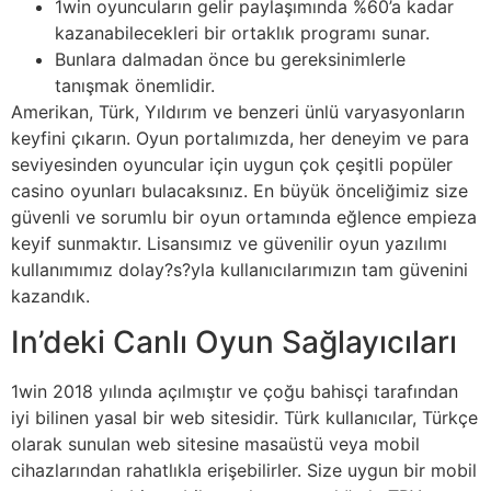
1win oyuncuların gelir paylaşımında %60’a kadar
kazanabilecekleri bir ortaklık programı sunar.
Bunlara dalmadan önce bu gereksinimlerle
tanışmak önemlidir.
Amerikan, Türk, Yıldırım ve benzeri ünlü varyasyonların
keyfini çıkarın. Oyun portalımızda, her deneyim ve para
seviyesinden oyuncular için uygun çok çeşitli popüler
casino oyunları bulacaksınız. En büyük önceliğimiz size
güvenli ve sorumlu bir oyun ortamında eğlence empieza
keyif sunmaktır. Lisansımız ve güvenilir oyun yazılımı
kullanımımız dolay?s?yla kullanıcılarımızın tam güvenini
kazandık.
In’deki Canlı Oyun Sağlayıcıları
1win 2018 yılında açılmıştır ve çoğu bahisçi tarafından
iyi bilinen yasal bir web sitesidir. Türk kullanıcılar, Türkçe
olarak sunulan web sitesine masaüstü veya mobil
cihazlarından rahatlıkla erişebilirler. Size uygun bir mobil