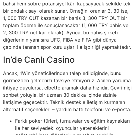
bahsi hem sobre potansiyel kârı kapsayacak şekilde tek
bir ondalık sayı olarak sunar. Örneğin, oranlar 3, 30 ise,
1, 000 TRY OUT kazanan bir bahis 3, 300 TRY OUT bir
toplam ödeme ile sonuçlanacaktır (1, 000 TRY bahis ve
2, 300 TRY net kar olarak). Ayrıca, bu bahis şirketi
diğerlerinin yanı sıra UFС, FIBA ve FIFA gibi dünya
çapında tanınan spor kuruluşları ile işbirliği yapmaktadır.
In’de Canlı Casino
Ancak, 1Win yöneticilerinden talep edildiğinde, bunu
görmezden gelmenizi tavsiye etmiyoruz. Acilen yardıma
ihtiyaç duyulursa, elbette aramak daha hızlıdır. Çevrimiçi
sohbet yoluyla, bir uzman 30 dakika içinde sizinle
iletişime geçecektir. Teknik destekle iletişim kurmanın
alternatif seçenekleri – yardım hattı telefonu ve e-posta.
Farklı poker türleri, turnuvalar ve eğitim kaynakları
ile her seviyedeki oyuncular yeteneklerini