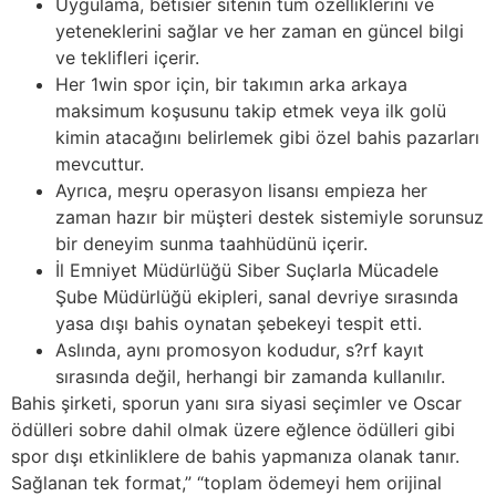
Uygulama, bêtisier sitenin tüm özelliklerini ve
yeteneklerini sağlar ve her zaman en güncel bilgi
ve teklifleri içerir.
Her 1win spor için, bir takımın arka arkaya
maksimum koşusunu takip etmek veya ilk golü
kimin atacağını belirlemek gibi özel bahis pazarları
mevcuttur.
Ayrıca, meşru operasyon lisansı empieza her
zaman hazır bir müşteri destek sistemiyle sorunsuz
bir deneyim sunma taahhüdünü içerir.
İl Emniyet Müdürlüğü Siber Suçlarla Mücadele
Şube Müdürlüğü ekipleri, sanal devriye sırasında
yasa dışı bahis oynatan şebekeyi tespit etti.
Aslında, aynı promosyon kodudur, s?rf kayıt
sırasında değil, herhangi bir zamanda kullanılır.
Bahis şirketi, sporun yanı sıra siyasi seçimler ve Oscar
ödülleri sobre dahil olmak üzere eğlence ödülleri gibi
spor dışı etkinliklere de bahis yapmanıza olanak tanır.
Sağlanan tek format,” “toplam ödemeyi hem orijinal