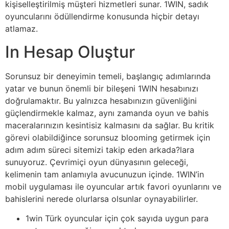
kişiselleştirilmiş müşteri hizmetleri sunar. 1WIN, sadık
oyuncularını ödüllendirme konusunda hiçbir detayı
atlamaz.
In Hesap Oluştur
Sorunsuz bir deneyimin temeli, başlangıç adımlarında
yatar ve bunun önemli bir bileşeni 1WIN hesabınızı
doğrulamaktır. Bu yalnızca hesabınızın güvenliğini
güçlendirmekle kalmaz, aynı zamanda oyun ve bahis
maceralarınızın kesintisiz kalmasını da sağlar. Bu kritik
görevi olabildiğince sorunsuz blooming getirmek için
adım adım süreci sitemizi takip eden arkada?lara
sunuyoruz. Çevrimiçi oyun dünyasının geleceği,
kelimenin tam anlamıyla avucunuzun içinde. 1WIN’in
mobil uygulaması ile oyuncular artık favori oyunlarını ve
bahislerini nerede olurlarsa olsunlar oynayabilirler.
1win Türk oyuncular için çok sayıda uygun para