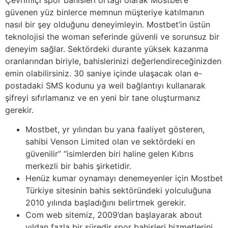
güvenen yüz binlerce memnun müşteriye katılmanın
nasıl bir şey olduğunu deneyimleyin. Mostbet’in üstün
teknolojisi the woman seferinde güvenli ve sorunsuz bir
deneyim sağlar. Sektördeki durante yüksek kazanma
oranlarından biriyle, bahislerinizi değerlendireceğinizden
emin olabilirsiniz. 30 saniye içinde ulaşacak olan e-
postadaki SMS kodunu ya weil bağlantıyı kullanarak
şifreyi sıfırlamanız ve en yeni bir tane oluşturmanız
gerekir.
Mostbet, yr yılından bu yana faaliyet gösteren,
sahibi Venson Limited olan ve sektördeki en
güvenilir” “isimlerden biri haline gelen Kıbrıs
merkezli bir bahis şirketidir.
Henüz kumar oynamayı denemeyenler için Mostbet
Türkiye sitesinin bahis sektöründeki yolculuğuna
2010 yılında başladığını belirtmek gerekir.
Com web sitemiz, 2009’dan başlayarak about
yıldan fazla bir süredir spor bahisleri hizmetlerini