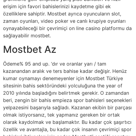
erişim için favori bahislerinizi kaydetme gibi ek
özelliklere sahiptir. Mostbet ayrıca oyuncuların slot,
zaman oyunları, video poker ve canlı krupiye oyunları
oynayabileceği bir çevrimiçi on line casino platformu da
sağlayabilir mostbet.
Mostbet Az
Ödeme% 95 and up. ‘dır ve oranlar yarı / tam
kazanandan aralık ve ters bahise kadar değişir. Henüz
kumar oynamayı denemeyenler için Mostbet Türkiye
sitesinin bahis sektöründeki yolculuğuna the year of
2010 yılında başladığını belirtmek gerekir. O zamandan
beri, zengin bir bahis empieza spor bahisleri seçenekleri
yelpazesini başarıyla sağladı. Kazanan ekibin bir parçası
olmak istiyorsanız, tek yapmanız gereken bir ortak
olarak kaydolmak ve başlamaktır. Bu kadar çok şaşırtıcı
özellik ve avantajla, bu kadar çok insanın çevrimiçi spor