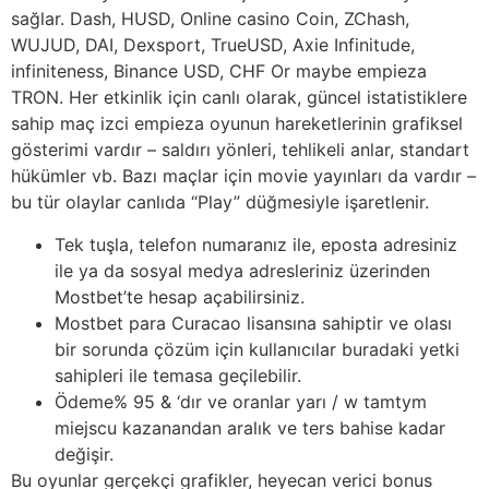
sağlar. Dash, HUSD, Online casino Coin, ZChash,
WUJUD, DAI, Dexsport, TrueUSD, Axie Infinitude,
infiniteness, Binance USD, CHF Or maybe empieza
TRON. Her etkinlik için canlı olarak, güncel istatistiklere
sahip maç izci empieza oyunun hareketlerinin grafiksel
gösterimi vardır – saldırı yönleri, tehlikeli anlar, standart
hükümler vb. Bazı maçlar için movie yayınları da vardır –
bu tür olaylar canlıda “Play” düğmesiyle işaretlenir.
Tek tuşla, telefon numaranız ile, eposta adresiniz
ile ya da sosyal medya adresleriniz üzerinden
Mostbet’te hesap açabilirsiniz.
Mostbet para Curacao lisansına sahiptir ve olası
bir sorunda çözüm için kullanıcılar buradaki yetki
sahipleri ile temasa geçilebilir.
Ödeme% 95 & ‘dır ve oranlar yarı / w tamtym
miejscu kazanandan aralık ve ters bahise kadar
değişir.
Bu oyunlar gerçekçi grafikler, heyecan verici bonus