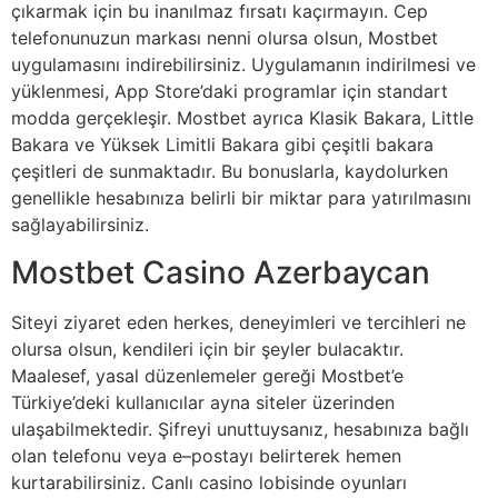
çıkarmak için bu inanılmaz fırsatı kaçırmayın. Cep
telefonunuzun markası nenni olursa olsun, Mostbet
uygulamasını indirebilirsiniz. Uygulamanın indirilmesi ve
yüklenmesi, App Store’daki programlar için standart
modda gerçekleşir. Mostbet ayrıca Klasik Bakara, Little
Bakara ve Yüksek Limitli Bakara gibi çeşitli bakara
çeşitleri de sunmaktadır. Bu bonuslarla, kaydolurken
genellikle hesabınıza belirli bir miktar para yatırılmasını
sağlayabilirsiniz.
Mostbet Casino Azerbaycan
Siteyi ziyaret eden herkes, deneyimleri ve tercihleri ne
olursa olsun, kendileri için bir şeyler bulacaktır.
Maalesef, yasal düzenlemeler gereği Mostbet’e
Türkiye’deki kullanıcılar ayna siteler üzerinden
ulaşabilmektedir. Şifreyi unuttuysanız, hesabınıza bağlı
olan telefonu veya e–postayı belirterek hemen
kurtarabilirsiniz. Canlı casino lobisinde oyunları