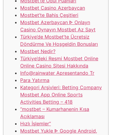
Mostbet’te Ödül Puanları
Mostbet Casino Azerbaycan
Mostbet’te Bahis Çeşitleri
Mostbet Azerbaycan ᐈ Onlayn
Casino Oynayın Mostbet Az Sayt
Türkiye’de Mostbet’te Ücretsiz
Döndürme Ve Hoşgeldin Bonusları
Mostbet Nedir?
Türkiye’deki Resmi Mostbet Online
Online Casino Sitesi Hakkında
Info@rainwater Apresentando Tr
Para Yatırma
Kategori Arşivleri: Betting Company
Mostbet App Online Sports
Activities Betting – 418
“mostbet – Kumarhanenin Kısa
Açıklaması
Hızlı İşlemler”
Mostbet Yukle ᐈ Google Android,