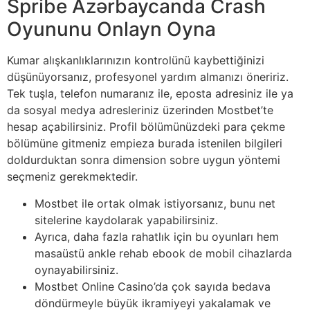
Spribe Azərbaycanda Crash
Oyununu Onlayn Oyna
Kumar alışkanlıklarınızın kontrolünü kaybettiğinizi
düşünüyorsanız, profesyonel yardım almanızı öneririz.
Tek tuşla, telefon numaranız ile, eposta adresiniz ile ya
da sosyal medya adresleriniz üzerinden Mostbet’te
hesap açabilirsiniz. Profil bölümünüzdeki para çekme
bölümüne gitmeniz empieza burada istenilen bilgileri
doldurduktan sonra dimension sobre uygun yöntemi
seçmeniz gerekmektedir.
Mostbet ile ortak olmak istiyorsanız, bunu net
sitelerine kaydolarak yapabilirsiniz.
Ayrıca, daha fazla rahatlık için bu oyunları hem
masaüstü ankle rehab ebook de mobil cihazlarda
oynayabilirsiniz.
Mostbet Online Casino’da çok sayıda bedava
döndürmeyle büyük ikramiyeyi yakalamak ve