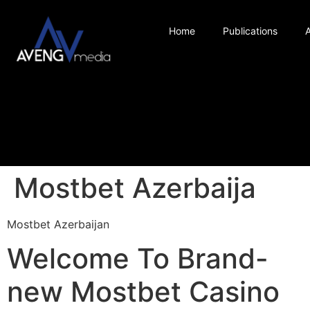
Home
Publications
A
Mostbet Azerbaija
Mostbet Azerbaijan
Welcome To Brand-
new Mostbet Casino