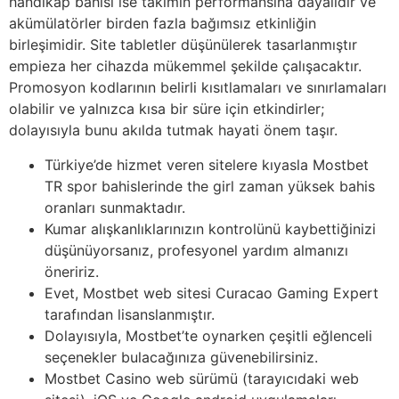
handikap bahisi ise takımın performansına dayalıdır ve
akümülatörler birden fazla bağımsız etkinliğin
birleşimidir. Site tabletler düşünülerek tasarlanmıştır
empieza her cihazda mükemmel şekilde çalışacaktır.
Promosyon kodlarının belirli kısıtlamaları ve sınırlamaları
olabilir ve yalnızca kısa bir süre için etkindirler;
dolayısıyla bunu akılda tutmak hayati önem taşır.
Türkiye’de hizmet veren sitelere kıyasla Mostbet
TR spor bahislerinde the girl zaman yüksek bahis
oranları sunmaktadır.
Kumar alışkanlıklarınızın kontrolünü kaybettiğinizi
düşünüyorsanız, profesyonel yardım almanızı
öneririz.
Evet, Mostbet web sitesi Curacao Gaming Expert
tarafından lisanslanmıştır.
Dolayısıyla, Mostbet’te oynarken çeşitli eğlenceli
seçenekler bulacağınıza güvenebilirsiniz.
Mostbet Casino web sürümü (tarayıcıdaki web