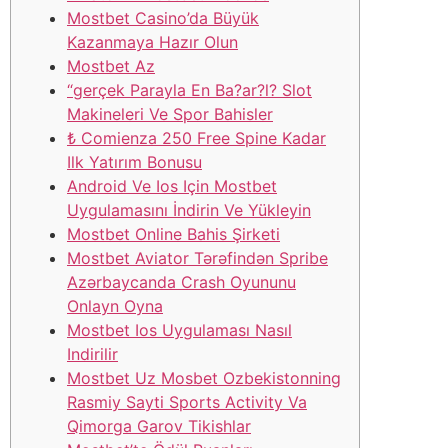
Mostbet Casino’da Büyük
Kazanmaya Hazır Olun
Mostbet Az
“gerçek Parayla En Ba?ar?l? Slot
Makineleri Ve Spor Bahisler
₺ Comienza 250 Free Spine Kadar
Ilk Yatırım Bonusu
Android Ve Ios Için Mostbet
Uygulamasını İndirin Ve Yükleyin
Mostbet Online Bahis Şirketi
Mostbet Aviator Tərəfindən Spribe
Azərbaycanda Crash Oyununu
Onlayn Oyna
Mostbet Ios Uygulaması Nasıl
Indirilir
Mostbet Uz Mosbet Ozbekistonning
Rasmiy Sayti Sports Activity Va
Qimorga Garov Tikishlar