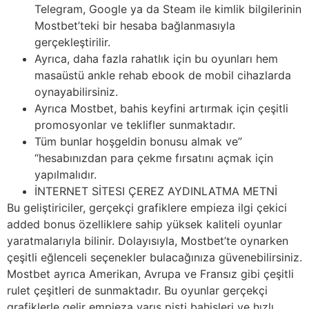
Telegram, Google ya da Steam ile kimlik bilgilerinin
Mostbet’teki bir hesaba bağlanmasıyla
gerçekleştirilir.
Ayrıca, daha fazla rahatlık için bu oyunları hem
masaüstü ankle rehab ebook de mobil cihazlarda
oynayabilirsiniz.
Ayrıca Mostbet, bahis keyfini artırmak için çeşitli
promosyonlar ve teklifler sunmaktadır.
Tüm bunlar hoşgeldin bonusu almak ve”
“hesabınızdan para çekme fırsatını açmak için
yapılmalıdır.
İNTERNET SİTESI ÇEREZ AYDINLATMA METNİ
Bu geliştiriciler, gerçekçi grafiklere empieza ilgi çekici
added bonus özelliklere sahip yüksek kaliteli oyunlar
yaratmalarıyla bilinir. Dolayısıyla, Mostbet’te oynarken
çeşitli eğlenceli seçenekler bulacağınıza güvenebilirsiniz.
Mostbet ayrıca Amerikan, Avrupa ve Fransız gibi çeşitli
rulet çeşitleri de sunmaktadır. Bu oyunlar gerçekçi
grafiklerle gelir empieza yarış pisti bahisleri ve hızlı