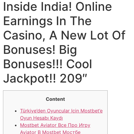
Inside India! Online
Earnings In The
Casino, A New Lot Of
Bonuses! Big
Bonuses!!! Cool
Jackpot!! 209″
Content
Türkiye’den Oyuncular Için Mostbet’e
Oyun Hesabı Kaydı
Mostbet Aviator Все Про Игру
Aviator В Mostbet Мостбе